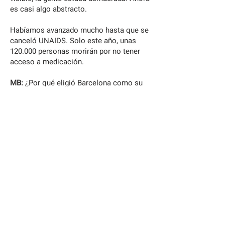
es casi algo abstracto.
Habíamos avanzado mucho hasta que se
canceló UNAIDS. Solo este año, unas
120.000 personas morirán por no tener
acceso a medicación.
MB:
¿Por qué eligió Barcelona como su
hogar?
HN:
La historia es que en 1987 vivía en
México con mi mari-do, Felipe, cuando
me diagnosticaron VIH. No había
atención médica allí. Me convertí en un
refugiado. Tuve que ir primero a Estados
Unidos. Esa fue la motivación. Después
nos trasla-damos a Europa, porque
pensé: «estos van a ser mis últimos
años, prefiero estar cerca de mi familia».
Elegimos España porque mi marido es
mexicano y la cultura es más cercana