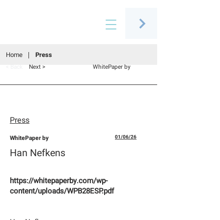
Connecting people through art
Home
Press
< Back
Next >
WhitePaper by
Press
WhitePaper by
01/06/26
Han Nefkens
https://whitepaperby.com/wp-
content/uploads/WPB28ESP.pdf